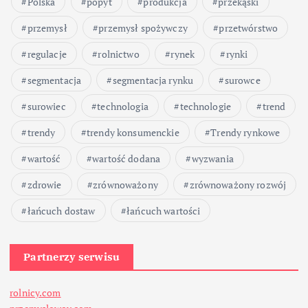
Polska
popyt
produkcja
przekąski
przemysł
przemysł spożywczy
przetwórstwo
regulacje
rolnictwo
rynek
rynki
segmentacja
segmentacja rynku
surowce
surowiec
technologia
technologie
trend
trendy
trendy konsumenckie
Trendy rynkowe
wartość
wartość dodana
wyzwania
zdrowie
zrównoważony
zrównoważony rozwój
łańcuch dostaw
łańcuch wartości
Partnerzy serwisu
rolnicy.com