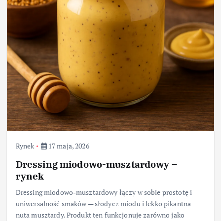
Rynek
17 maja, 2026
Dressing miodowo-musztardowy –
rynek
Dressing miodowo-musztardowy łączy w sobie prostotę i
uniwersalność smaków — słodycz miodu i lekko pikantna
nuta musztardy. Produkt ten funkcjonuje zarówno jako