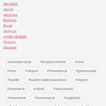
Najwięksi
napoje
pieczywo
Rankingi
Rynek
słodycze
sypkie i dodatki
tłuszcze
zbożowe
automatyzacja
bezpieczeństwo
cena
ceny
eksport
fermentacja
gastronomia
handel
handel międzynarodowy
import
innowacje
jakość
konsumenci
konsument
konsumpcja
Logistyka