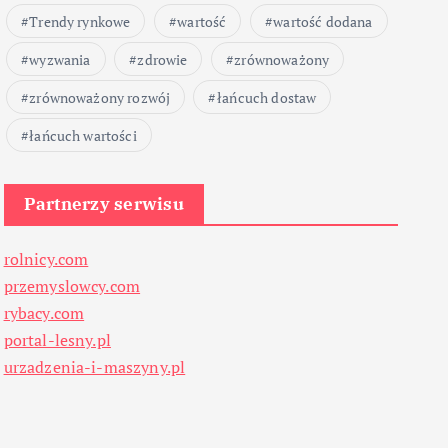
Trendy rynkowe
wartość
wartość dodana
wyzwania
zdrowie
zrównoważony
zrównoważony rozwój
łańcuch dostaw
łańcuch wartości
Partnerzy serwisu
rolnicy.com
przemyslowcy.com
rybacy.com
portal-lesny.pl
urzadzenia-i-maszyny.pl