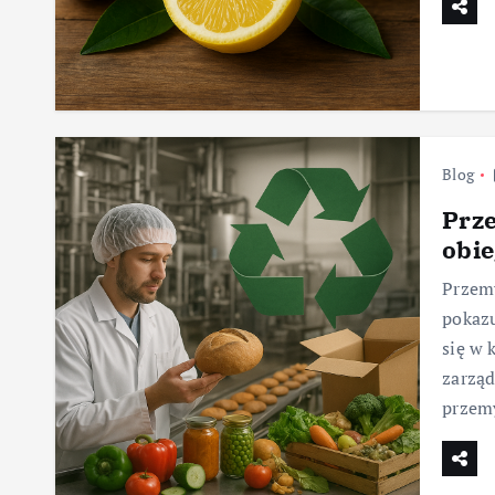
Blog
Prz
obi
Przem
pokazu
się w 
zarzą
przem