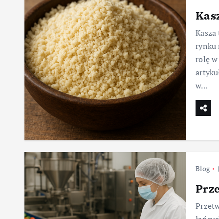
Kasz
Kasza 
rynku 
rolę w
artyku
w…
Blog
Prz
Przet