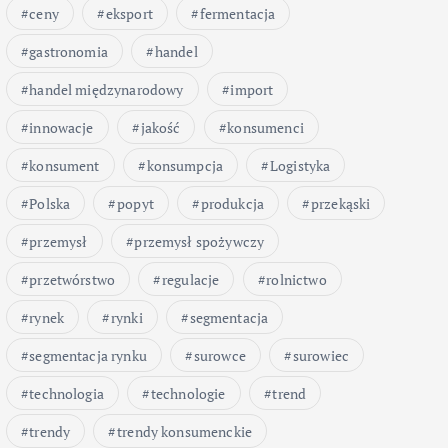
ceny
eksport
fermentacja
gastronomia
handel
handel międzynarodowy
import
innowacje
jakość
konsumenci
konsument
konsumpcja
Logistyka
Polska
popyt
produkcja
przekąski
przemysł
przemysł spożywczy
przetwórstwo
regulacje
rolnictwo
rynek
rynki
segmentacja
segmentacja rynku
surowce
surowiec
technologia
technologie
trend
trendy
trendy konsumenckie