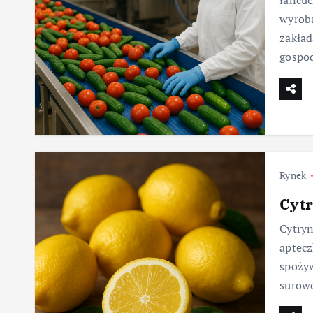
łańcuc
wyroba
zakład
gospod
Rynek
Cyt
Cytryn
aptecz
spożyw
surowc