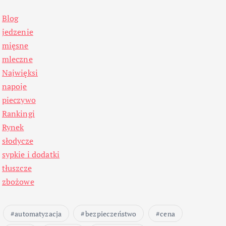
Blog
jedzenie
mięsne
mleczne
Najwięksi
napoje
pieczywo
Rankingi
Rynek
słodycze
sypkie i dodatki
tłuszcze
zbożowe
automatyzacja
bezpieczeństwo
cena