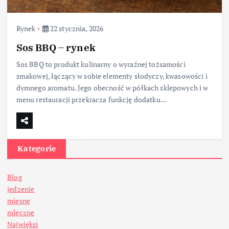
Rynek
22 stycznia, 2026
Sos BBQ – rynek
Sos BBQ to produkt kulinarny o wyraźnej tożsamości
smakowej, łączący w sobie elementy słodyczy, kwasowości i
dymnego aromatu. Jego obecność w półkach sklepowych i w
menu restauracji przekracza funkcję dodatku…
Kategorie
Blog
jedzenie
mięsne
mleczne
Najwięksi