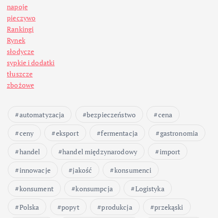
napoje
pieczywo
Rankingi
Rynek
słodycze
sypkie i dodatki
tłuszcze
zbożowe
automatyzacja
bezpieczeństwo
cena
ceny
eksport
fermentacja
gastronomia
handel
handel międzynarodowy
import
innowacje
jakość
konsumenci
konsument
konsumpcja
Logistyka
Polska
popyt
produkcja
przekąski