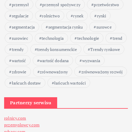
przemysł
przemysł spożywczy
przetwórstwo
regulacje
rolnictwo
rynek
rynki
segmentacja
segmentacja rynku
surowce
surowiec
technologia
technologie
trend
trendy
trendy konsumenckie
Trendy rynkowe
wartość
wartość dodana
wyzwania
zdrowie
zrównoważony
zrównoważony rozwój
łańcuch dostaw
łańcuch wartości
Partnerzy serwisu
rolnicy.com
przemyslowcy.com
rybacy.com