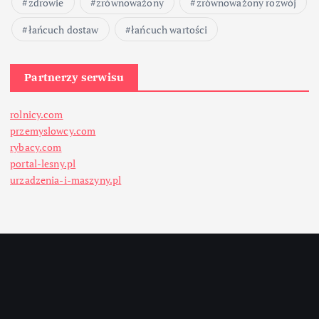
zdrowie
zrównoważony
zrównoważony rozwój
łańcuch dostaw
łańcuch wartości
Partnerzy serwisu
rolnicy.com
przemyslowcy.com
rybacy.com
portal-lesny.pl
urzadzenia-i-maszyny.pl