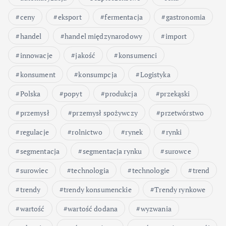
ceny
eksport
fermentacja
gastronomia
handel
handel międzynarodowy
import
innowacje
jakość
konsumenci
konsument
konsumpcja
Logistyka
Polska
popyt
produkcja
przekąski
przemysł
przemysł spożywczy
przetwórstwo
regulacje
rolnictwo
rynek
rynki
segmentacja
segmentacja rynku
surowce
surowiec
technologia
technologie
trend
trendy
trendy konsumenckie
Trendy rynkowe
wartość
wartość dodana
wyzwania