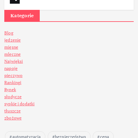
Kategorie
Blog
jedzenie
mięsne
mleczne
Najwięksi
napoje
pieczywo
Rankingi
Rynek
słodycze
sypkie i dodatki
tłuszcze
zbożowe
automatyzacja
bezpieczeństwo
cena