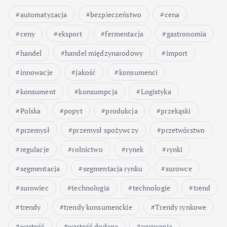
automatyzacja
bezpieczeństwo
cena
ceny
eksport
fermentacja
gastronomia
handel
handel międzynarodowy
import
innowacje
jakość
konsumenci
konsument
konsumpcja
Logistyka
Polska
popyt
produkcja
przekąski
przemysł
przemysł spożywczy
przetwórstwo
regulacje
rolnictwo
rynek
rynki
segmentacja
segmentacja rynku
surowce
surowiec
technologia
technologie
trend
trendy
trendy konsumenckie
Trendy rynkowe
wartość
wartość dodana
wyzwania