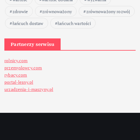
zdrowie
zrównoważony
zrównoważony rozwój
łańcuch dostaw
łańcuch wartości
Partnerzy serwisu
rolnicy.com
przemyslowcy.com
rybacy.com
portal-lesny.pl
urzadzenia-i-maszyny.pl