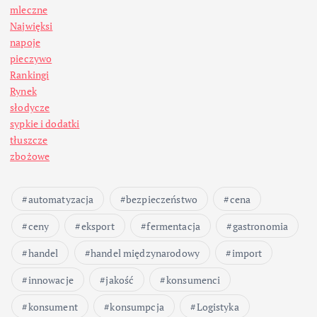
mleczne
Najwięksi
napoje
pieczywo
Rankingi
Rynek
słodycze
sypkie i dodatki
tłuszcze
zbożowe
automatyzacja
bezpieczeństwo
cena
ceny
eksport
fermentacja
gastronomia
handel
handel międzynarodowy
import
innowacje
jakość
konsumenci
konsument
konsumpcja
Logistyka