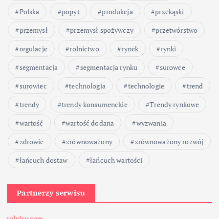
Polska
popyt
produkcja
przekąski
przemysł
przemysł spożywczy
przetwórstwo
regulacje
rolnictwo
rynek
rynki
segmentacja
segmentacja rynku
surowce
surowiec
technologia
technologie
trend
trendy
trendy konsumenckie
Trendy rynkowe
wartość
wartość dodana
wyzwania
zdrowie
zrównoważony
zrównoważony rozwój
łańcuch dostaw
łańcuch wartości
Partnerzy serwisu
rolnicy.com