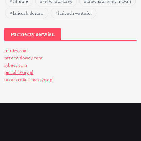
zdrowie
zrównoważony
zrównoważony rozwój
łańcuch dostaw
łańcuch wartości
Partnerzy serwisu
rolnicy.com
przemyslowcy.com
rybacy.com
portal-lesny.pl
urzadzenia-i-maszyny.pl