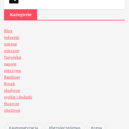
Kategorie
Blog
jedzenie
mięsne
mleczne
Najwięksi
napoje
pieczywo
Rankingi
Rynek
słodycze
sypkie i dodatki
tłuszcze
zbożowe
automatyzacja
bezpieczeństwo
cena