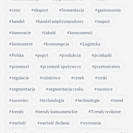
ceny
eksport
fermentacja
gastronomia
handel
handel międzynarodowy
import
innowacje
jakość
konsumenci
konsument
konsumpcja
Logistyka
Polska
popyt
produkcja
przekąski
przemysł
przemysł spożywczy
przetwórstwo
regulacje
rolnictwo
rynek
rynki
segmentacja
segmentacja rynku
surowce
surowiec
technologia
technologie
trend
trendy
trendy konsumenckie
Trendy rynkowe
wartość
wartość dodana
wyzwania