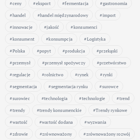
ceny
eksport
fermentacja
gastronomia
handel
handel międzynarodowy
import
innowacje
jakość
konsumenci
konsument
konsumpcja
Logistyka
Polska
popyt
produkcja
przekąski
przemysł
przemysł spożywczy
przetwórstwo
regulacje
rolnictwo
rynek
rynki
segmentacja
segmentacja rynku
surowce
surowiec
technologia
technologie
trend
trendy
trendy konsumenckie
Trendy rynkowe
wartość
wartość dodana
wyzwania
zdrowie
zrównoważony
zrównoważony rozwój