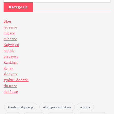
Kategorie
Blog
jedzenie
mięsne
mleczne
Najwięksi
napoje
pieczywo
Rankingi
Rynek
słodycze
sypkie i dodatki
tłuszcze
zbożowe
automatyzacja
bezpieczeństwo
cena