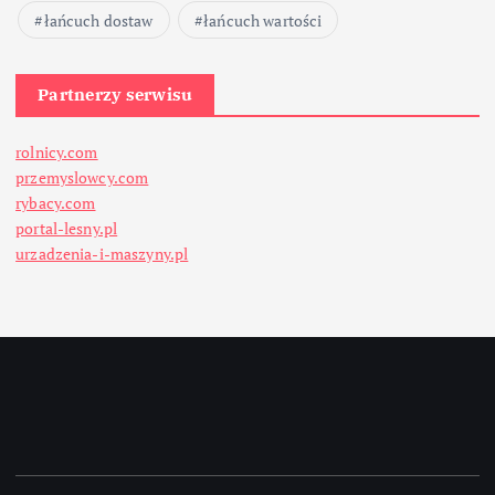
łańcuch dostaw
łańcuch wartości
Partnerzy serwisu
rolnicy.com
przemyslowcy.com
rybacy.com
portal-lesny.pl
urzadzenia-i-maszyny.pl