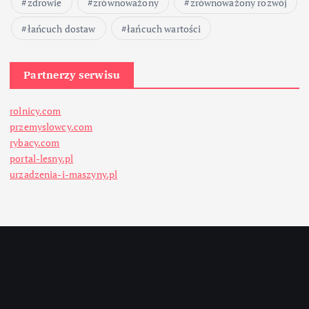
zdrowie
zrównoważony
zrównoważony rozwój
łańcuch dostaw
łańcuch wartości
Partnerzy serwisu
rolnicy.com
przemyslowcy.com
rybacy.com
portal-lesny.pl
urzadzenia-i-maszyny.pl