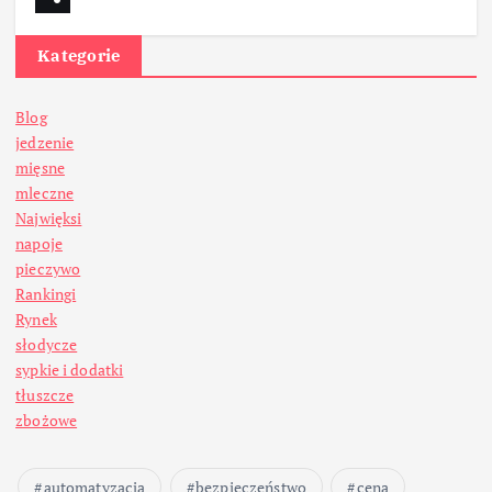
Kategorie
Blog
jedzenie
mięsne
mleczne
Najwięksi
napoje
pieczywo
Rankingi
Rynek
słodycze
sypkie i dodatki
tłuszcze
zbożowe
automatyzacja
bezpieczeństwo
cena