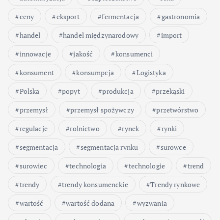
ceny
eksport
fermentacja
gastronomia
handel
handel międzynarodowy
import
innowacje
jakość
konsumenci
konsument
konsumpcja
Logistyka
Polska
popyt
produkcja
przekąski
przemysł
przemysł spożywczy
przetwórstwo
regulacje
rolnictwo
rynek
rynki
segmentacja
segmentacja rynku
surowce
surowiec
technologia
technologie
trend
trendy
trendy konsumenckie
Trendy rynkowe
wartość
wartość dodana
wyzwania