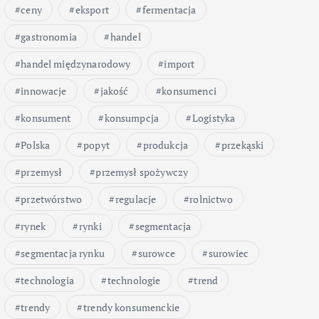
ceny
eksport
fermentacja
gastronomia
handel
handel międzynarodowy
import
innowacje
jakość
konsumenci
konsument
konsumpcja
Logistyka
Polska
popyt
produkcja
przekąski
przemysł
przemysł spożywczy
przetwórstwo
regulacje
rolnictwo
rynek
rynki
segmentacja
segmentacja rynku
surowce
surowiec
technologia
technologie
trend
trendy
trendy konsumenckie