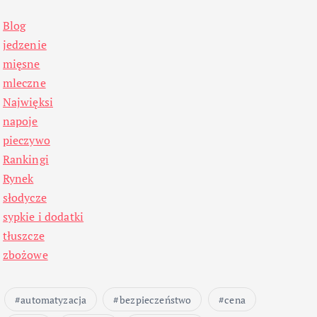
Blog
jedzenie
mięsne
mleczne
Najwięksi
napoje
pieczywo
Rankingi
Rynek
słodycze
sypkie i dodatki
tłuszcze
zbożowe
automatyzacja
bezpieczeństwo
cena