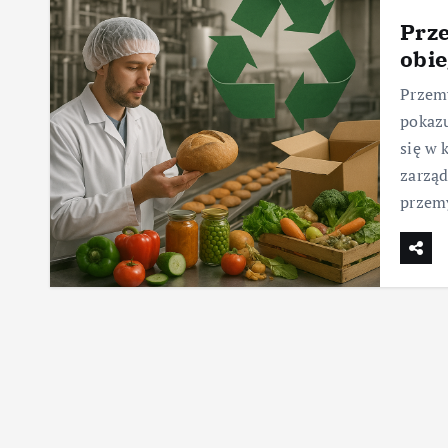
Prz
obi
Przem
pokazu
się w 
zarzą
przem