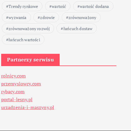
Trendy rynkowe
wartość
wartość dodana
wyzwania
zdrowie
zrównoważony
zrównoważony rozwój
łańcuch dostaw
łańcuch wartości
Partnerzy serwisu
rolnicy.com
przemyslowcy.com
rybacy.com
portal-lesny.pl
urzadzenia-i-maszyny.pl