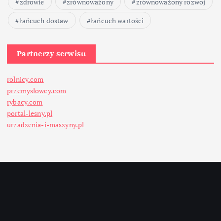
zdrowie
zrównoważony
zrównoważony rozwój
łańcuch dostaw
łańcuch wartości
Partnerzy serwisu
rolnicy.com
przemyslowcy.com
rybacy.com
portal-lesny.pl
urzadzenia-i-maszyny.pl