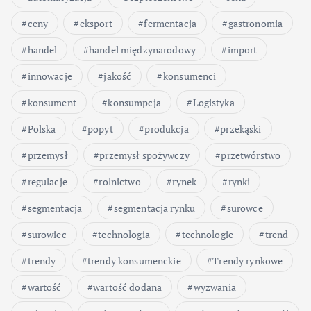
ceny
eksport
fermentacja
gastronomia
handel
handel międzynarodowy
import
innowacje
jakość
konsumenci
konsument
konsumpcja
Logistyka
Polska
popyt
produkcja
przekąski
przemysł
przemysł spożywczy
przetwórstwo
regulacje
rolnictwo
rynek
rynki
segmentacja
segmentacja rynku
surowce
surowiec
technologia
technologie
trend
trendy
trendy konsumenckie
Trendy rynkowe
wartość
wartość dodana
wyzwania