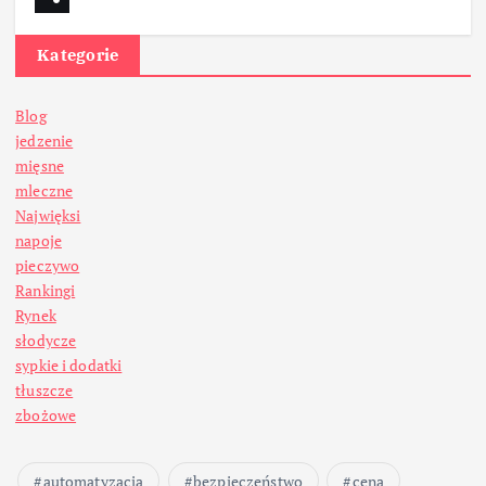
Kategorie
Blog
jedzenie
mięsne
mleczne
Najwięksi
napoje
pieczywo
Rankingi
Rynek
słodycze
sypkie i dodatki
tłuszcze
zbożowe
automatyzacja
bezpieczeństwo
cena