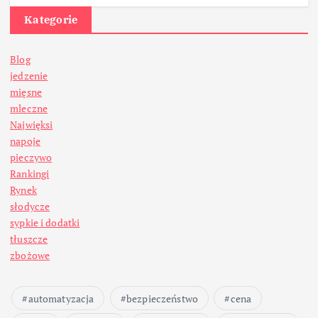
Kategorie
Blog
jedzenie
mięsne
mleczne
Najwięksi
napoje
pieczywo
Rankingi
Rynek
słodycze
sypkie i dodatki
tłuszcze
zbożowe
automatyzacja
bezpieczeństwo
cena