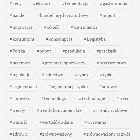
ceny
eksport
fermentacja
gastronomia
handel
handel międzynarodowy
import
innowacje
jakość
konsumenci
konsument
konsumpcja
Logistyka
Polska
popyt
produkcja
przekąski
przemysł
przemysł spożywczy
przetwórstwo
regulacje
rolnictwo
rynek
rynki
segmentacja
segmentacja rynku
surowce
surowiec
technologia
technologie
trend
trendy
trendy konsumenckie
Trendy rynkowe
wartość
wartość dodana
wyzwania
zdrowie
zrównoważony
zrównoważony rozwój