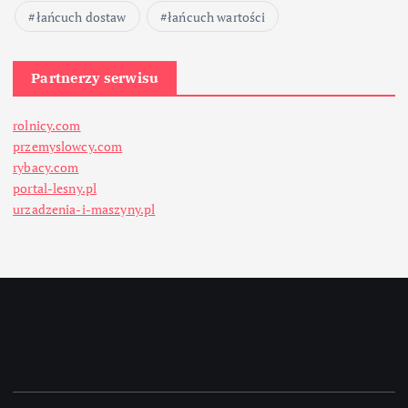
łańcuch dostaw
łańcuch wartości
Partnerzy serwisu
rolnicy.com
przemyslowcy.com
rybacy.com
portal-lesny.pl
urzadzenia-i-maszyny.pl