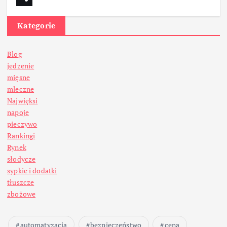
Kategorie
Blog
jedzenie
mięsne
mleczne
Najwięksi
napoje
pieczywo
Rankingi
Rynek
słodycze
sypkie i dodatki
tłuszcze
zbożowe
automatyzacja
bezpieczeństwo
cena