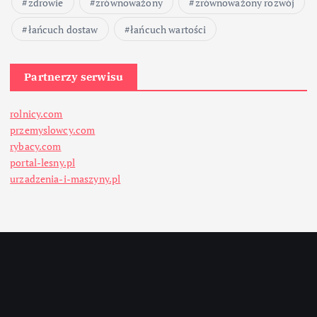
zdrowie
zrównoważony
zrównoważony rozwój
łańcuch dostaw
łańcuch wartości
Partnerzy serwisu
rolnicy.com
przemyslowcy.com
rybacy.com
portal-lesny.pl
urzadzenia-i-maszyny.pl