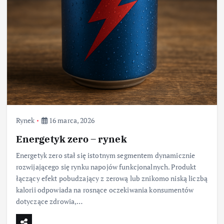
Rynek
16 marca, 2026
Energetyk zero – rynek
Energetyk zero stał się istotnym segmentem dynamicznie
rozwijającego się rynku napojów funkcjonalnych. Produkt
łączący efekt pobudzający z zerową lub znikomo niską liczbą
kalorii odpowiada na rosnące oczekiwania konsumentów
dotyczące zdrowia,…