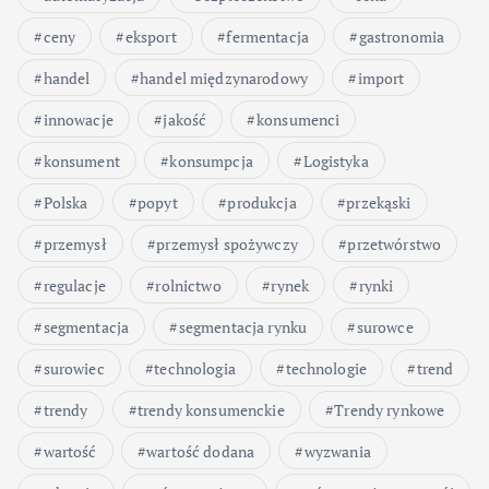
ceny
eksport
fermentacja
gastronomia
handel
handel międzynarodowy
import
innowacje
jakość
konsumenci
konsument
konsumpcja
Logistyka
Polska
popyt
produkcja
przekąski
przemysł
przemysł spożywczy
przetwórstwo
regulacje
rolnictwo
rynek
rynki
segmentacja
segmentacja rynku
surowce
surowiec
technologia
technologie
trend
trendy
trendy konsumenckie
Trendy rynkowe
wartość
wartość dodana
wyzwania