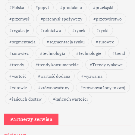
Polska
popyt
produkcja
przekąski
przemysł
przemysł spożywczy
przetwórstwo
regulacje
rolnictwo
rynek
rynki
segmentacja
segmentacja rynku
surowce
surowiec
technologia
technologie
trend
trendy
trendy konsumenckie
Trendy rynkowe
wartość
wartość dodana
wyzwania
zdrowie
zrównoważony
zrównoważony rozwój
łańcuch dostaw
łańcuch wartości
Partnerzy serwisu
rolnicy.com