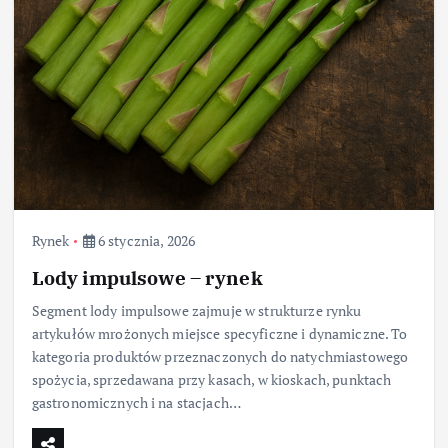
Rynek
6 stycznia, 2026
Lody impulsowe – rynek
Segment lody impulsowe zajmuje w strukturze rynku
artykułów mrożonych miejsce specyficzne i dynamiczne. To
kategoria produktów przeznaczonych do natychmiastowego
spożycia, sprzedawana przy kasach, w kioskach, punktach
gastronomicznych i na stacjach…