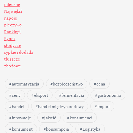
mleczne
Najwięksi
napoje
pieczywo
Rankingi
Rynek
słodycze
sypkie i dodatki
tłuszcze
zbożowe
automatyzacja
bezpieczeństwo
cena
ceny
eksport
fermentacja
gastronomia
handel
handel międzynarodowy
import
innowacje
jakość
konsumenci
konsument
konsumpcja
Logistyka