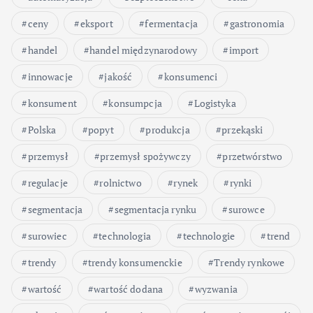
ceny
eksport
fermentacja
gastronomia
handel
handel międzynarodowy
import
innowacje
jakość
konsumenci
konsument
konsumpcja
Logistyka
Polska
popyt
produkcja
przekąski
przemysł
przemysł spożywczy
przetwórstwo
regulacje
rolnictwo
rynek
rynki
segmentacja
segmentacja rynku
surowce
surowiec
technologia
technologie
trend
trendy
trendy konsumenckie
Trendy rynkowe
wartość
wartość dodana
wyzwania