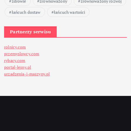
zdrowie
zrównoważony
zrównoważony rozwój
łańcuch dostaw
łańcuch wartości
Partnerzy serwisu
rolnicy.com
przemyslowcy.com
rybacy.com
portal-lesny.pl
urzadzenia-i-maszyny.pl