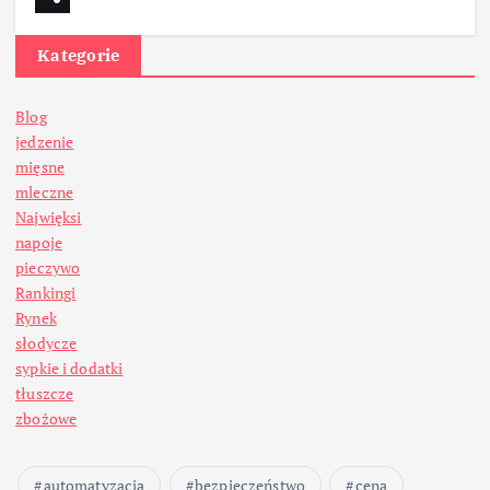
Kategorie
Blog
jedzenie
mięsne
mleczne
Najwięksi
napoje
pieczywo
Rankingi
Rynek
słodycze
sypkie i dodatki
tłuszcze
zbożowe
automatyzacja
bezpieczeństwo
cena