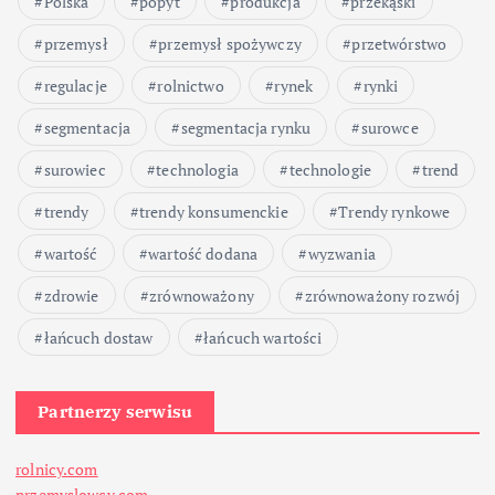
Polska
popyt
produkcja
przekąski
przemysł
przemysł spożywczy
przetwórstwo
regulacje
rolnictwo
rynek
rynki
segmentacja
segmentacja rynku
surowce
surowiec
technologia
technologie
trend
trendy
trendy konsumenckie
Trendy rynkowe
wartość
wartość dodana
wyzwania
zdrowie
zrównoważony
zrównoważony rozwój
łańcuch dostaw
łańcuch wartości
Partnerzy serwisu
rolnicy.com
przemyslowcy.com