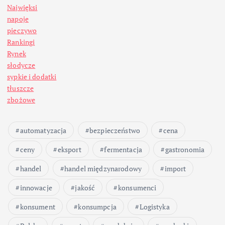
Najwięksi
napoje
pieczywo
Rankingi
Rynek
słodycze
sypkie i dodatki
tłuszcze
zbożowe
automatyzacja
bezpieczeństwo
cena
ceny
eksport
fermentacja
gastronomia
handel
handel międzynarodowy
import
innowacje
jakość
konsumenci
konsument
konsumpcja
Logistyka