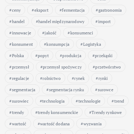
ceny
eksport
fermentacja
gastronomia
handel
handel międzynarodowy
import
innowacje
jakość
konsumenci
konsument
konsumpcja
Logistyka
Polska
popyt
produkcja
przekąski
przemysł
przemysł spożywczy
przetwórstwo
regulacje
rolnictwo
rynek
rynki
segmentacja
segmentacja rynku
surowce
surowiec
technologia
technologie
trend
trendy
trendy konsumenckie
Trendy rynkowe
wartość
wartość dodana
wyzwania