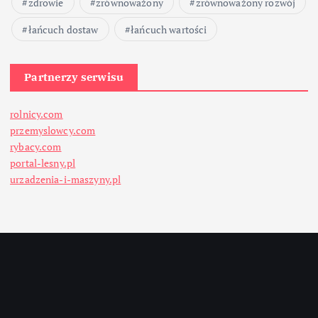
zdrowie
zrównoważony
zrównoważony rozwój
łańcuch dostaw
łańcuch wartości
Partnerzy serwisu
rolnicy.com
przemyslowcy.com
rybacy.com
portal-lesny.pl
urzadzenia-i-maszyny.pl