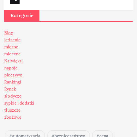
Kategorie
Blog
jedzenie
mięsne
mleczne
Najwięksi
napoje
pieczywo
Rankingi
Rynek
słodycze
sypkie i dodatki
tłuszcze
zbożowe
automatyzacja
bezpieczeństwo
cena