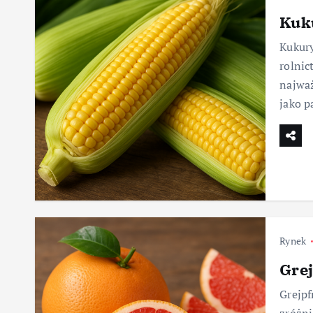
Kuk
Kukury
rolnic
najwa
jako p
Rynek
Grej
Grejpf