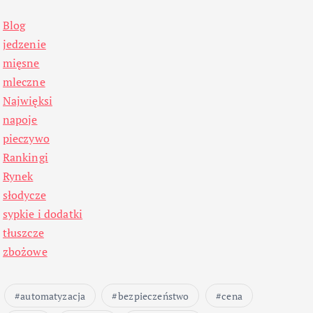
Blog
jedzenie
mięsne
mleczne
Najwięksi
napoje
pieczywo
Rankingi
Rynek
słodycze
sypkie i dodatki
tłuszcze
zbożowe
automatyzacja
bezpieczeństwo
cena