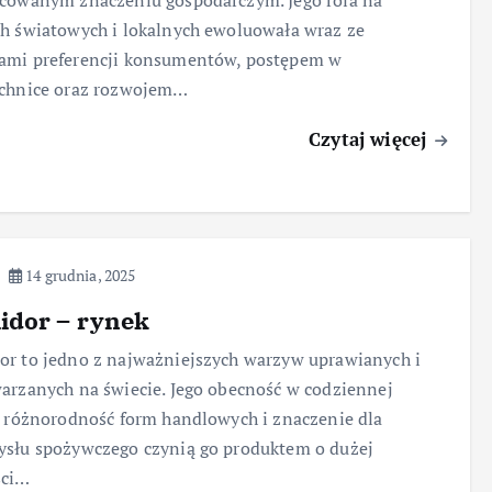
cowanym znaczeniu gospodarczym. Jego rola na
h światowych i lokalnych ewoluowała wraz ze
ami preferencji konsumentów, postępem w
echnice oraz rozwojem…
Czytaj więcej
14 grudnia, 2025
idor – rynek
r to jedno z najważniejszych warzyw uprawianych i
arzanych na świecie. Jego obecność w codziennej
, różnorodność form handlowych i znaczenie dla
słu spożywczego czynią go produktem o dużej
ści…