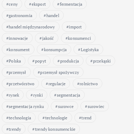
ceny
eksport
fermentacja
gastronomia
handel
handel międzynarodowy
import
innowacje
jakość
konsumenci
konsument
konsumpcja
Logistyka
Polska
popyt
produkcja
przekąski
przemysł
przemysł spożywczy
przetwórstwo
regulacje
rolnictwo
rynek
rynki
segmentacja
segmentacja rynku
surowce
surowiec
technologia
technologie
trend
trendy
trendy konsumenckie