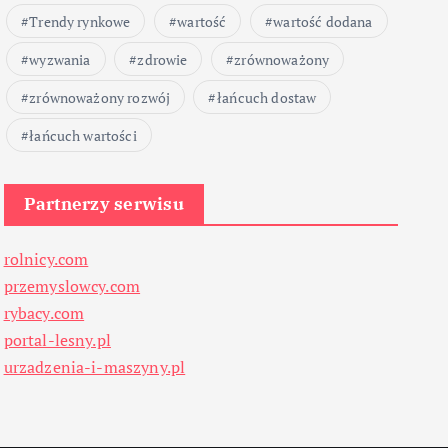
Trendy rynkowe
wartość
wartość dodana
wyzwania
zdrowie
zrównoważony
zrównoważony rozwój
łańcuch dostaw
łańcuch wartości
Partnerzy serwisu
rolnicy.com
przemyslowcy.com
rybacy.com
portal-lesny.pl
urzadzenia-i-maszyny.pl