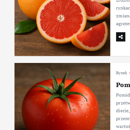
zróżni
rynkac
zmian
agrot
Rynek
Pom
Pomido
przetw
diecie
przemy
warto