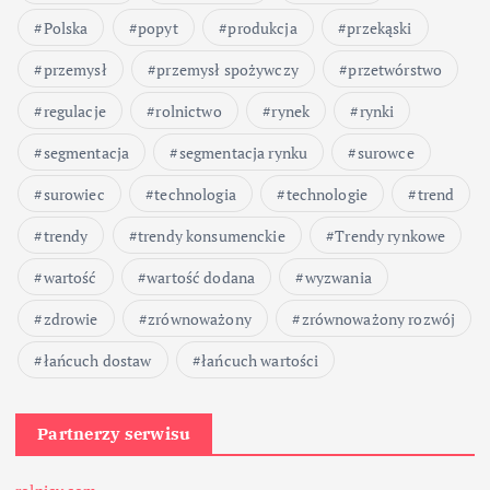
Polska
popyt
produkcja
przekąski
przemysł
przemysł spożywczy
przetwórstwo
regulacje
rolnictwo
rynek
rynki
segmentacja
segmentacja rynku
surowce
surowiec
technologia
technologie
trend
trendy
trendy konsumenckie
Trendy rynkowe
wartość
wartość dodana
wyzwania
zdrowie
zrównoważony
zrównoważony rozwój
łańcuch dostaw
łańcuch wartości
Partnerzy serwisu