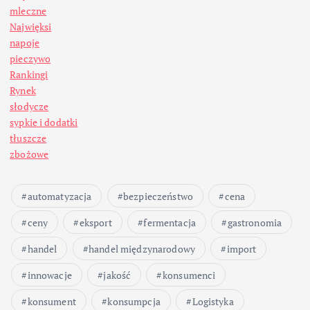
mleczne
Najwięksi
napoje
pieczywo
Rankingi
Rynek
słodycze
sypkie i dodatki
tłuszcze
zbożowe
automatyzacja
bezpieczeństwo
cena
ceny
eksport
fermentacja
gastronomia
handel
handel międzynarodowy
import
innowacje
jakość
konsumenci
konsument
konsumpcja
Logistyka