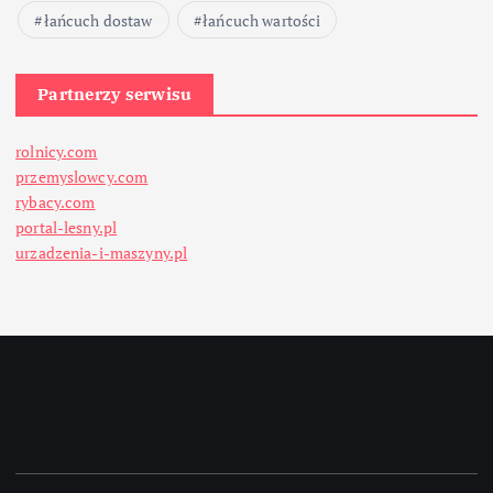
łańcuch dostaw
łańcuch wartości
Partnerzy serwisu
rolnicy.com
przemyslowcy.com
rybacy.com
portal-lesny.pl
urzadzenia-i-maszyny.pl