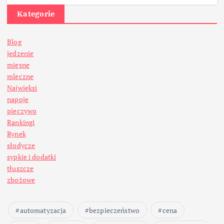
Kategorie
Blog
jedzenie
mięsne
mleczne
Najwięksi
napoje
pieczywo
Rankingi
Rynek
słodycze
sypkie i dodatki
tłuszcze
zbożowe
automatyzacja
bezpieczeństwo
cena