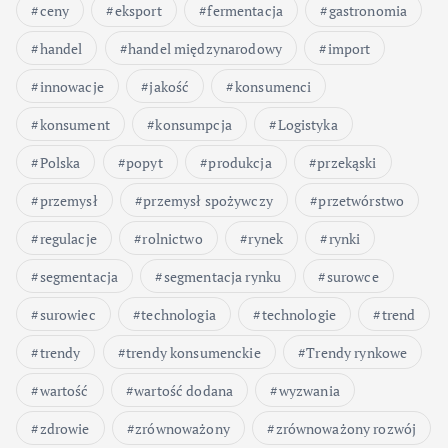
ceny
eksport
fermentacja
gastronomia
handel
handel międzynarodowy
import
innowacje
jakość
konsumenci
konsument
konsumpcja
Logistyka
Polska
popyt
produkcja
przekąski
przemysł
przemysł spożywczy
przetwórstwo
regulacje
rolnictwo
rynek
rynki
segmentacja
segmentacja rynku
surowce
surowiec
technologia
technologie
trend
trendy
trendy konsumenckie
Trendy rynkowe
wartość
wartość dodana
wyzwania
zdrowie
zrównoważony
zrównoważony rozwój