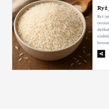
Ryż
Ryż ja
cenion
delik
niekle
konsu