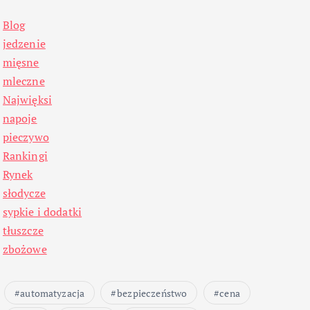
Blog
jedzenie
mięsne
mleczne
Najwięksi
napoje
pieczywo
Rankingi
Rynek
słodycze
sypkie i dodatki
tłuszcze
zbożowe
automatyzacja
bezpieczeństwo
cena