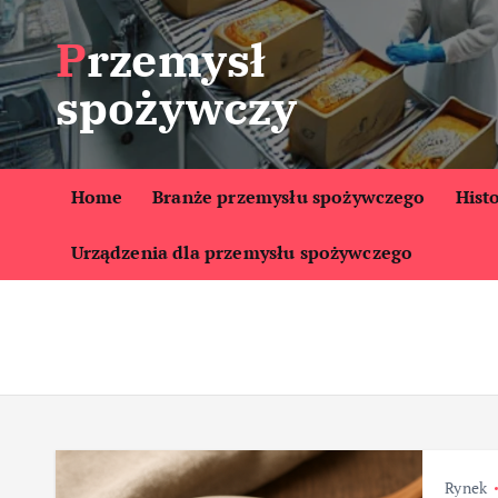
S
Przemysł
k
i
spożywczy
p
t
o
c
Home
Branże przemysłu spożywczego
Hist
o
Urządzenia dla przemysłu spożywczego
n
t
e
n
t
Rynek