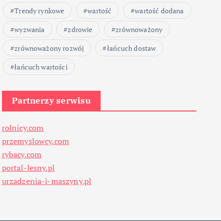
Trendy rynkowe
wartość
wartość dodana
wyzwania
zdrowie
zrównoważony
zrównoważony rozwój
łańcuch dostaw
łańcuch wartości
Partnerzy serwisu
rolnicy.com
przemyslowcy.com
rybacy.com
portal-lesny.pl
urzadzenia-i-maszyny.pl