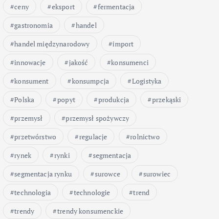
ceny
eksport
fermentacja
gastronomia
handel
handel międzynarodowy
import
innowacje
jakość
konsumenci
konsument
konsumpcja
Logistyka
Polska
popyt
produkcja
przekąski
przemysł
przemysł spożywczy
przetwórstwo
regulacje
rolnictwo
rynek
rynki
segmentacja
segmentacja rynku
surowce
surowiec
technologia
technologie
trend
trendy
trendy konsumenckie