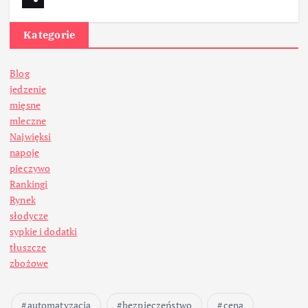
Kategorie
Blog
jedzenie
mięsne
mleczne
Najwięksi
napoje
pieczywo
Rankingi
Rynek
słodycze
sypkie i dodatki
tłuszcze
zbożowe
automatyzacja
bezpieczeństwo
cena