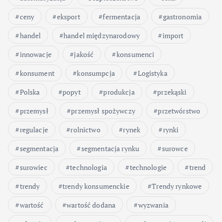
ceny
eksport
fermentacja
gastronomia
handel
handel międzynarodowy
import
innowacje
jakość
konsumenci
konsument
konsumpcja
Logistyka
Polska
popyt
produkcja
przekąski
przemysł
przemysł spożywczy
przetwórstwo
regulacje
rolnictwo
rynek
rynki
segmentacja
segmentacja rynku
surowce
surowiec
technologia
technologie
trend
trendy
trendy konsumenckie
Trendy rynkowe
wartość
wartość dodana
wyzwania