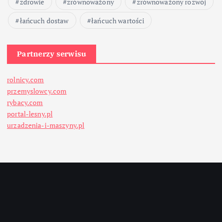
zdrowie
zrównoważony
zrównoważony rozwój
łańcuch dostaw
łańcuch wartości
Partnerzy serwisu
rolnicy.com
przemyslowcy.com
rybacy.com
portal-lesny.pl
urzadzenia-i-maszyny.pl