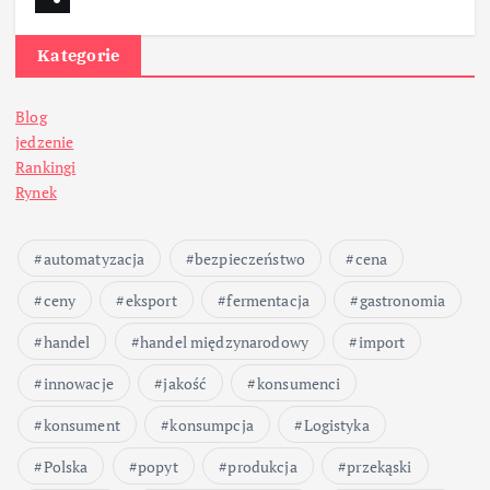
Kategorie
Blog
jedzenie
Rankingi
Rynek
automatyzacja
bezpieczeństwo
cena
ceny
eksport
fermentacja
gastronomia
handel
handel międzynarodowy
import
innowacje
jakość
konsumenci
konsument
konsumpcja
Logistyka
Polska
popyt
produkcja
przekąski