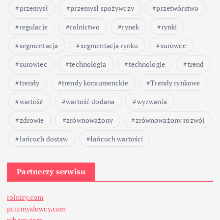
przemysł
przemysł spożywczy
przetwórstwo
regulacje
rolnictwo
rynek
rynki
segmentacja
segmentacja rynku
surowce
surowiec
technologia
technologie
trend
trendy
trendy konsumenckie
Trendy rynkowe
wartość
wartość dodana
wyzwania
zdrowie
zrównoważony
zrównoważony rozwój
łańcuch dostaw
łańcuch wartości
Partnerzy serwisu
rolnicy.com
przemyslowcy.com
rybacy.com