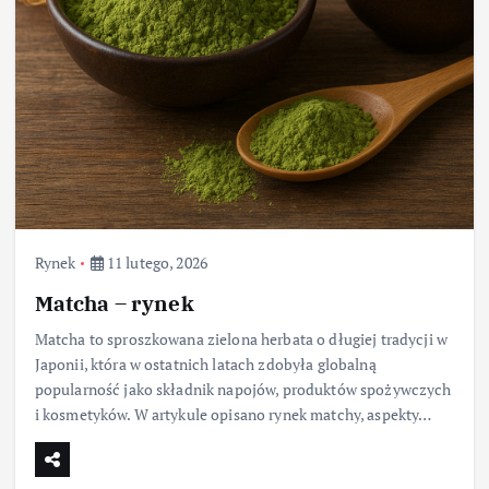
Rynek
11 lutego, 2026
Matcha – rynek
Matcha to sproszkowana zielona herbata o długiej tradycji w
Japonii, która w ostatnich latach zdobyła globalną
popularność jako składnik napojów, produktów spożywczych
i kosmetyków. W artykule opisano rynek matchy, aspekty…