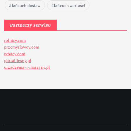
łańcuch dostaw
łańcuch wartości
Partnerzy serwisu
rolnicy.com
przemyslowcy.com
rybacy.com
portal-lesny.pl
urzadzenia-i-maszyny.pl