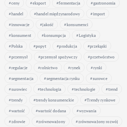
ceny
eksport
fermentacja
gastronomia
handel
handel międzynarodowy
import
innowacje
jakość
konsumenci
konsument
konsumpcja
Logistyka
Polska
popyt
produkcja
przekąski
przemysł
przemysł spożywczy
przetwórstwo
regulacje
rolnictwo
rynek
rynki
segmentacja
segmentacja rynku
surowce
surowiec
technologia
technologie
trend
trendy
trendy konsumenckie
Trendy rynkowe
wartość
wartość dodana
wyzwania
zdrowie
zrównoważony
zrównoważony rozwój