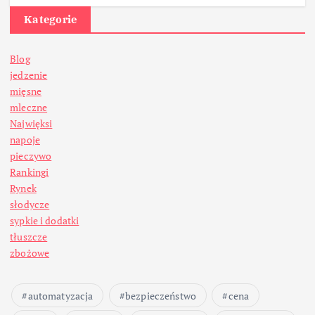
Kategorie
Blog
jedzenie
mięsne
mleczne
Najwięksi
napoje
pieczywo
Rankingi
Rynek
słodycze
sypkie i dodatki
tłuszcze
zbożowe
automatyzacja
bezpieczeństwo
cena