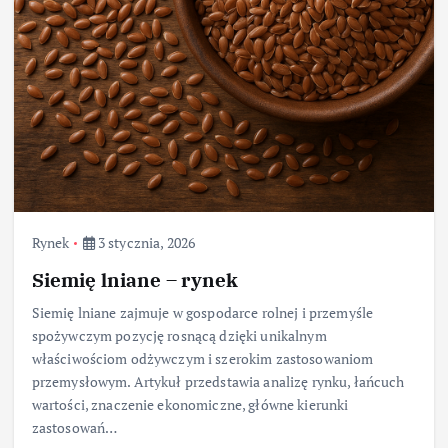
Rynek
3 stycznia, 2026
Siemię lniane – rynek
Siemię lniane zajmuje w gospodarce rolnej i przemyśle
spożywczym pozycję rosnącą dzięki unikalnym
właściwościom odżywczym i szerokim zastosowaniom
przemysłowym. Artykuł przedstawia analizę rynku, łańcuch
wartości, znaczenie ekonomiczne, główne kierunki
zastosowań…