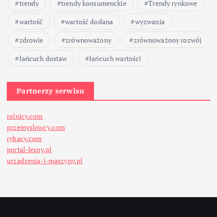
trendy
trendy konsumenckie
Trendy rynkowe
wartość
wartość dodana
wyzwania
zdrowie
zrównoważony
zrównoważony rozwój
łańcuch dostaw
łańcuch wartości
Partnerzy serwisu
rolnicy.com
przemyslowcy.com
rybacy.com
portal-lesny.pl
urzadzenia-i-maszyny.pl