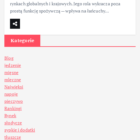
rynkach globalnych i krajowych. Jego rola wykracza poza
prostą funkcję spożywczą — wpływa na łańcuchy…
Kategorie
Blog
jedzenie
mięsne
mleczne
Najwięksi
napoje
pieczywo
Rankingi
Rynek
słodycze
sypkie i dodatki
tłuszcze