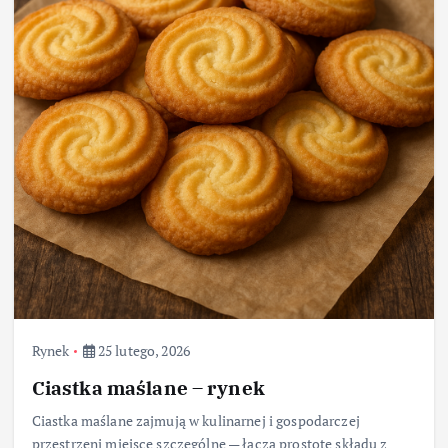
Rynek
25 lutego, 2026
Ciastka maślane – rynek
Ciastka maślane zajmują w kulinarnej i gospodarczej
przestrzeni miejsce szczególne — łączą prostotę składu z