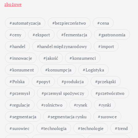
zbożowe
automatyzacja
bezpieczeństwo
cena
ceny
eksport
fermentacja
gastronomia
handel
handel międzynarodowy
import
innowacje
jakość
konsumenci
konsument
konsumpcja
Logistyka
Polska
popyt
produkcja
przekąski
przemysł
przemysł spożywczy
przetwórstwo
regulacje
rolnictwo
rynek
rynki
segmentacja
segmentacja rynku
surowce
surowiec
technologia
technologie
trend