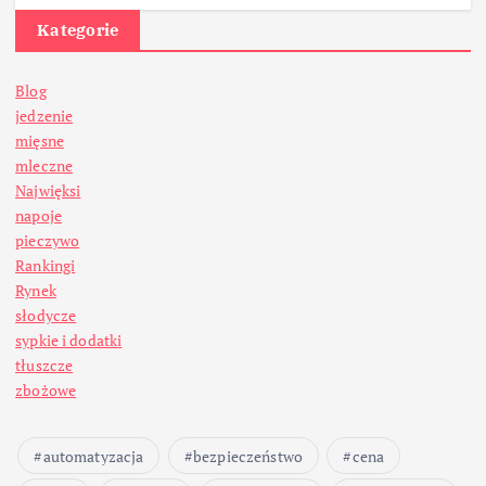
Kategorie
Blog
jedzenie
mięsne
mleczne
Najwięksi
napoje
pieczywo
Rankingi
Rynek
słodycze
sypkie i dodatki
tłuszcze
zbożowe
automatyzacja
bezpieczeństwo
cena