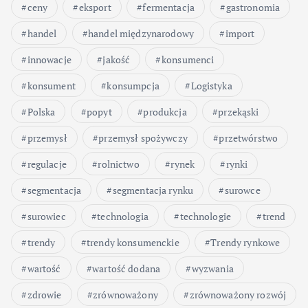
ceny
eksport
fermentacja
gastronomia
handel
handel międzynarodowy
import
innowacje
jakość
konsumenci
konsument
konsumpcja
Logistyka
Polska
popyt
produkcja
przekąski
przemysł
przemysł spożywczy
przetwórstwo
regulacje
rolnictwo
rynek
rynki
segmentacja
segmentacja rynku
surowce
surowiec
technologia
technologie
trend
trendy
trendy konsumenckie
Trendy rynkowe
wartość
wartość dodana
wyzwania
zdrowie
zrównoważony
zrównoważony rozwój