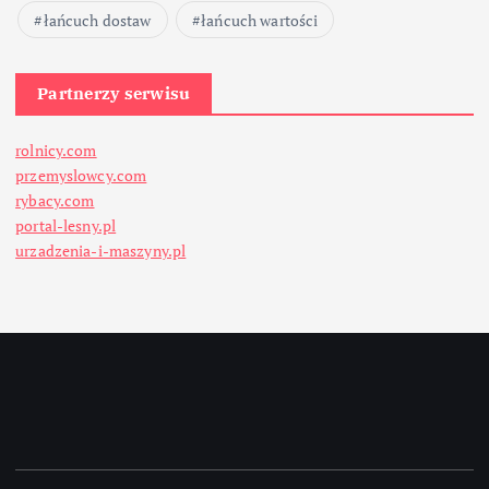
łańcuch dostaw
łańcuch wartości
Partnerzy serwisu
rolnicy.com
przemyslowcy.com
rybacy.com
portal-lesny.pl
urzadzenia-i-maszyny.pl