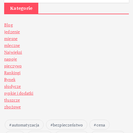
Kategorie
Blog
jedzenie
mięsne
mleczne
Najwięksi
napoje
pieczywo
Rankingi
Rynek
słodycze
sypkie i dodatki
tłuszcze
zbożowe
automatyzacja
bezpieczeństwo
cena