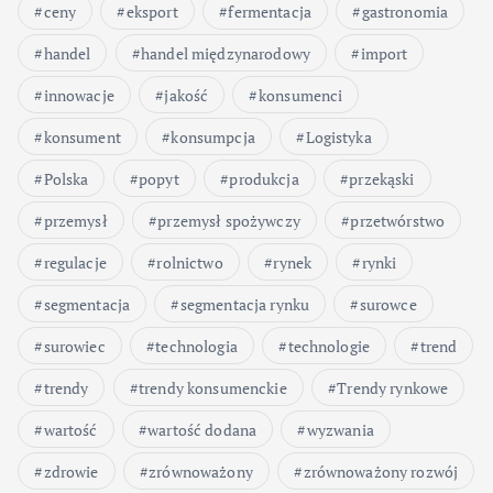
ceny
eksport
fermentacja
gastronomia
handel
handel międzynarodowy
import
innowacje
jakość
konsumenci
konsument
konsumpcja
Logistyka
Polska
popyt
produkcja
przekąski
przemysł
przemysł spożywczy
przetwórstwo
regulacje
rolnictwo
rynek
rynki
segmentacja
segmentacja rynku
surowce
surowiec
technologia
technologie
trend
trendy
trendy konsumenckie
Trendy rynkowe
wartość
wartość dodana
wyzwania
zdrowie
zrównoważony
zrównoważony rozwój