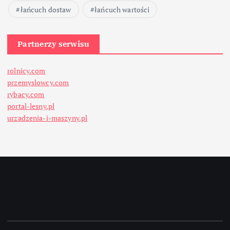
łańcuch dostaw
łańcuch wartości
Partnerzy serwisu
rolnicy.com
przemyslowcy.com
rybacy.com
portal-lesny.pl
urzadzenia-i-maszyny.pl