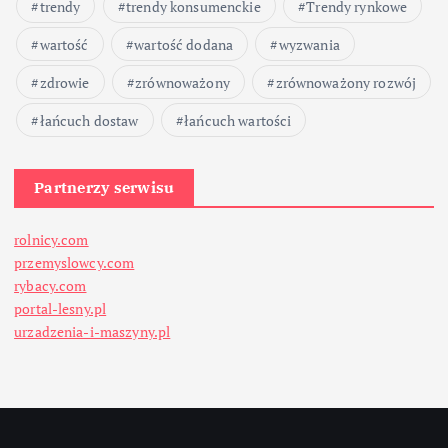
trendy
trendy konsumenckie
Trendy rynkowe
wartość
wartość dodana
wyzwania
zdrowie
zrównoważony
zrównoważony rozwój
łańcuch dostaw
łańcuch wartości
Partnerzy serwisu
rolnicy.com
przemyslowcy.com
rybacy.com
portal-lesny.pl
urzadzenia-i-maszyny.pl