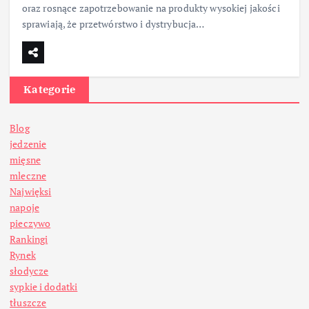
oraz rosnące zapotrzebowanie na produkty wysokiej jakości
sprawiają, że przetwórstwo i dystrybucja…
Kategorie
Blog
jedzenie
mięsne
mleczne
Najwięksi
napoje
pieczywo
Rankingi
Rynek
słodycze
sypkie i dodatki
tłuszcze