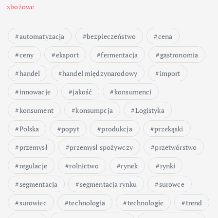
zbożowe
automatyzacja
bezpieczeństwo
cena
ceny
eksport
fermentacja
gastronomia
handel
handel międzynarodowy
import
innowacje
jakość
konsumenci
konsument
konsumpcja
Logistyka
Polska
popyt
produkcja
przekąski
przemysł
przemysł spożywczy
przetwórstwo
regulacje
rolnictwo
rynek
rynki
segmentacja
segmentacja rynku
surowce
surowiec
technologia
technologie
trend