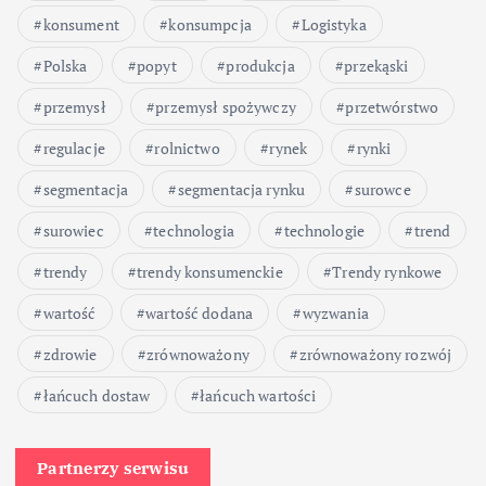
konsument
konsumpcja
Logistyka
Polska
popyt
produkcja
przekąski
przemysł
przemysł spożywczy
przetwórstwo
regulacje
rolnictwo
rynek
rynki
segmentacja
segmentacja rynku
surowce
surowiec
technologia
technologie
trend
trendy
trendy konsumenckie
Trendy rynkowe
wartość
wartość dodana
wyzwania
zdrowie
zrównoważony
zrównoważony rozwój
łańcuch dostaw
łańcuch wartości
Partnerzy serwisu