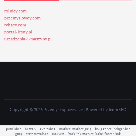
rolnicy.com
przemyslowcy.com
rybacy.com
portal-lesny.pl
urzadzenia-i-maszyny.pl
Copyright © 2026 Przemysł spożywczy | Powered by icomSEO
pusulabet
·
betyap
·
avrupabet
·
matbet, matbet giriş
·
holiganbet, holiganbet
giriş
·
cratosroyalbet
·
maxwin
·
hacklink market, kalıcı footer link