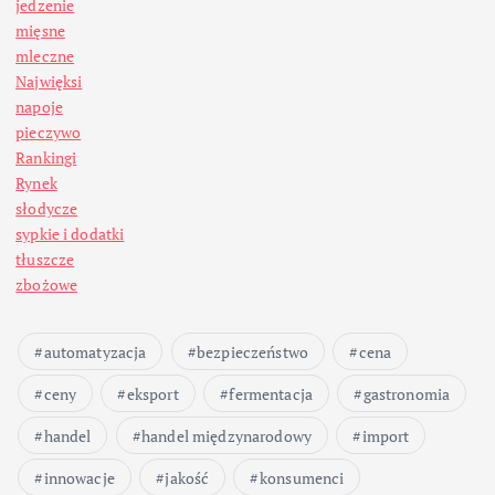
jedzenie
mięsne
mleczne
Najwięksi
napoje
pieczywo
Rankingi
Rynek
słodycze
sypkie i dodatki
tłuszcze
zbożowe
automatyzacja
bezpieczeństwo
cena
ceny
eksport
fermentacja
gastronomia
handel
handel międzynarodowy
import
innowacje
jakość
konsumenci