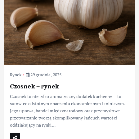
Rynek
29 grudnia, 2025
Czosnek – rynek
Czosnek to nie tylko aromatyczny dodatek kuchenny — to
surowiec o istotnym znaczeniu ekonomicznym i rolniczym.
Jego uprawa, handel międzynarodowy oraz przemysłowe
przetwarzanie tworzą skomplikowany łańcuch wartości
oddziałujący na rynki…