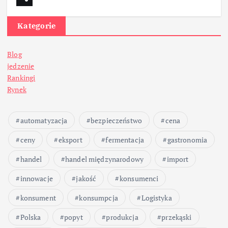
Kategorie
Blog
jedzenie
Rankingi
Rynek
automatyzacja
bezpieczeństwo
cena
ceny
eksport
fermentacja
gastronomia
handel
handel międzynarodowy
import
innowacje
jakość
konsumenci
konsument
konsumpcja
Logistyka
Polska
popyt
produkcja
przekąski