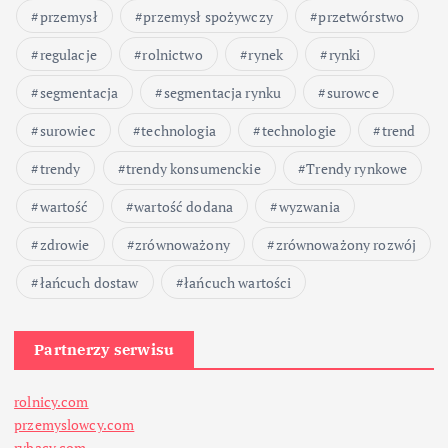
przemysł
przemysł spożywczy
przetwórstwo
regulacje
rolnictwo
rynek
rynki
segmentacja
segmentacja rynku
surowce
surowiec
technologia
technologie
trend
trendy
trendy konsumenckie
Trendy rynkowe
wartość
wartość dodana
wyzwania
zdrowie
zrównoważony
zrównoważony rozwój
łańcuch dostaw
łańcuch wartości
Partnerzy serwisu
rolnicy.com
przemyslowcy.com
rybacy.com