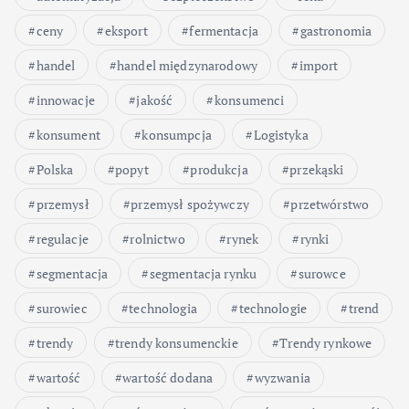
ceny
eksport
fermentacja
gastronomia
handel
handel międzynarodowy
import
innowacje
jakość
konsumenci
konsument
konsumpcja
Logistyka
Polska
popyt
produkcja
przekąski
przemysł
przemysł spożywczy
przetwórstwo
regulacje
rolnictwo
rynek
rynki
segmentacja
segmentacja rynku
surowce
surowiec
technologia
technologie
trend
trendy
trendy konsumenckie
Trendy rynkowe
wartość
wartość dodana
wyzwania