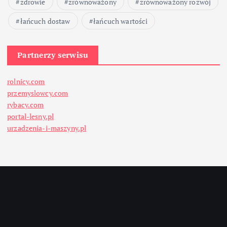
zdrowie
zrównoważony
zrównoważony rozwój
łańcuch dostaw
łańcuch wartości
Partnerzy serwisu
rolnicy.com
przemyslowcy.com
rybacy.com
portal-lesny.pl
urzadzenia-i-maszyny.pl