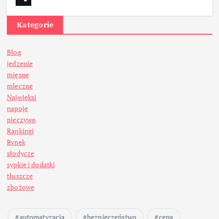
Kategorie
Blog
jedzenie
mięsne
mleczne
Najwięksi
napoje
pieczywo
Rankingi
Rynek
słodycze
sypkie i dodatki
tłuszcze
zbożowe
automatyzacja
bezpieczeństwo
cena