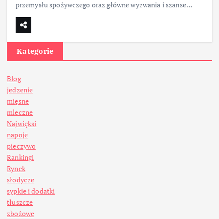
przemysłu spożywczego oraz główne wyzwania i szanse…
Kategorie
Blog
jedzenie
mięsne
mleczne
Najwięksi
napoje
pieczywo
Rankingi
Rynek
słodycze
sypkie i dodatki
tłuszcze
zbożowe