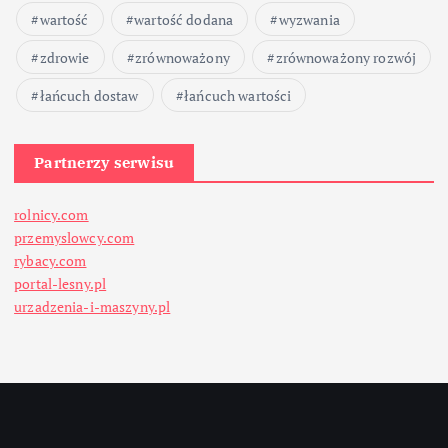
wartość
wartość dodana
wyzwania
zdrowie
zrównoważony
zrównoważony rozwój
łańcuch dostaw
łańcuch wartości
Partnerzy serwisu
rolnicy.com
przemyslowcy.com
rybacy.com
portal-lesny.pl
urzadzenia-i-maszyny.pl