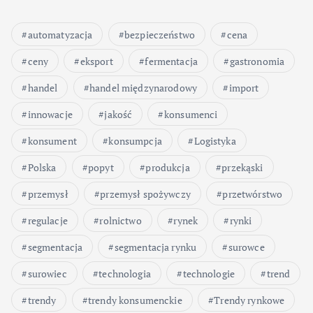
automatyzacja
bezpieczeństwo
cena
ceny
eksport
fermentacja
gastronomia
handel
handel międzynarodowy
import
innowacje
jakość
konsumenci
konsument
konsumpcja
Logistyka
Polska
popyt
produkcja
przekąski
przemysł
przemysł spożywczy
przetwórstwo
regulacje
rolnictwo
rynek
rynki
segmentacja
segmentacja rynku
surowce
surowiec
technologia
technologie
trend
trendy
trendy konsumenckie
Trendy rynkowe