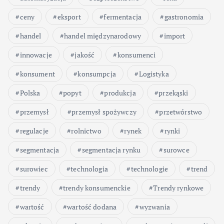
ceny
eksport
fermentacja
gastronomia
handel
handel międzynarodowy
import
innowacje
jakość
konsumenci
konsument
konsumpcja
Logistyka
Polska
popyt
produkcja
przekąski
przemysł
przemysł spożywczy
przetwórstwo
regulacje
rolnictwo
rynek
rynki
segmentacja
segmentacja rynku
surowce
surowiec
technologia
technologie
trend
trendy
trendy konsumenckie
Trendy rynkowe
wartość
wartość dodana
wyzwania