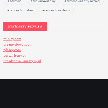
zdrowie
zrównoważony
zrównoważony rozwój
łańcuch dostaw
łańcuch wartości
Partnerzy serwisu
rolnicy.com
przemyslowcy.com
rybacy.com
portal-lesny.pl
urzadzenia-i-maszyny.pl