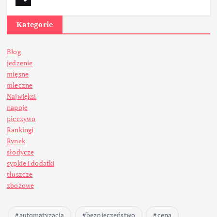
Kategorie
Blog
jedzenie
mięsne
mleczne
Najwięksi
napoje
pieczywo
Rankingi
Rynek
słodycze
sypkie i dodatki
tłuszcze
zbożowe
automatyzacja
bezpieczeństwo
cena