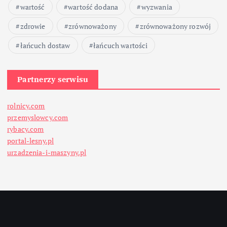
wartość
wartość dodana
wyzwania
zdrowie
zrównoważony
zrównoważony rozwój
łańcuch dostaw
łańcuch wartości
Partnerzy serwisu
rolnicy.com
przemyslowcy.com
rybacy.com
portal-lesny.pl
urzadzenia-i-maszyny.pl