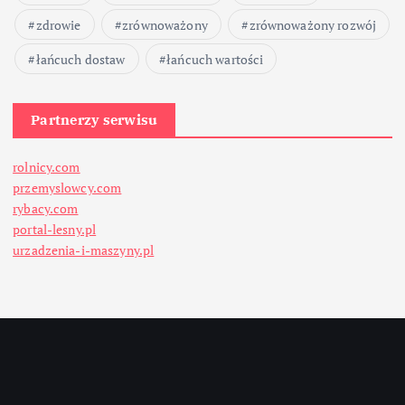
zdrowie
zrównoważony
zrównoważony rozwój
łańcuch dostaw
łańcuch wartości
Partnerzy serwisu
rolnicy.com
przemyslowcy.com
rybacy.com
portal-lesny.pl
urzadzenia-i-maszyny.pl