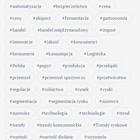
automatyzacja
bezpieczeństwo
cena
ceny
eksport
fermentacja
gastronomia
handel
handel międzynarodowy
import
innowacje
jakość
konsumenci
konsument
konsumpcja
Logistyka
Polska
popyt
produkcja
przekąski
przemysł
przemysł spożywczy
przetwórstwo
regulacje
rolnictwo
rynek
rynki
segmentacja
segmentacja rynku
surowce
surowiec
technologia
technologie
trend
trendy
trendy konsumenckie
Trendy rynkowe
wartość
wartość dodana
wyzwania