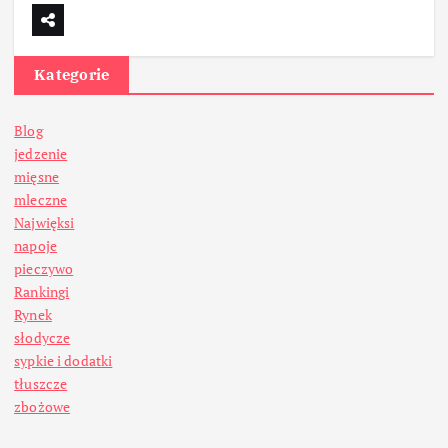
Kategorie
Blog
jedzenie
mięsne
mleczne
Najwięksi
napoje
pieczywo
Rankingi
Rynek
słodycze
sypkie i dodatki
tłuszcze
zbożowe