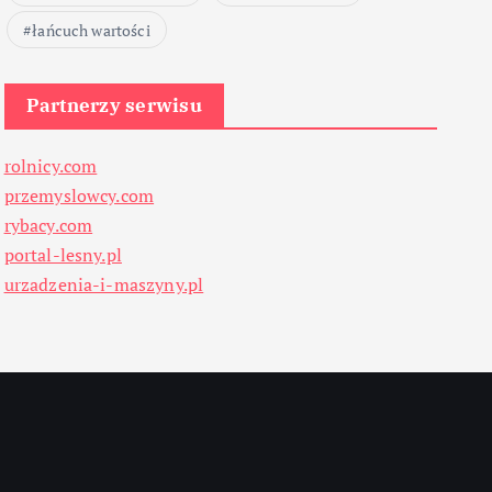
łańcuch wartości
Partnerzy serwisu
rolnicy.com
przemyslowcy.com
rybacy.com
portal-lesny.pl
urzadzenia-i-maszyny.pl