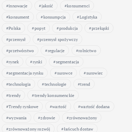
innowacje
jakość
konsumenci
konsument
konsumpcja
Logistyka
Polska
popyt
produkcja
przekąski
przemysł
przemysł spożywczy
przetwórstwo
regulacje
rolnictwo
rynek
rynki
segmentacja
segmentacja rynku
surowce
surowiec
technologia
technologie
trend
trendy
trendy konsumenckie
Trendy rynkowe
wartość
wartość dodana
wyzwania
zdrowie
zrównoważony
zrównoważony rozwój
łańcuch dostaw