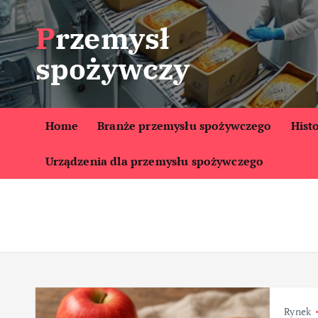
S
Przemysł
k
i
spożywczy
p
t
o
c
Home
Branże przemysłu spożywczego
Hist
o
Urządzenia dla przemysłu spożywczego
n
t
e
n
t
Rynek