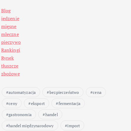
Blog
jedzenie
mięsne
mleczne
pieczywo
Rankingi
Rynek
tłuszcze
zbożowe
automatyzacja
bezpieczeństwo
cena
ceny
eksport
fermentacja
gastronomia
handel
handel międzynarodowy
import