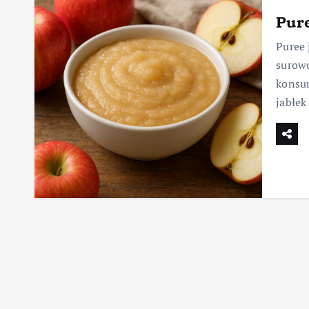
Pure
Puree 
surowc
konsum
jabłek