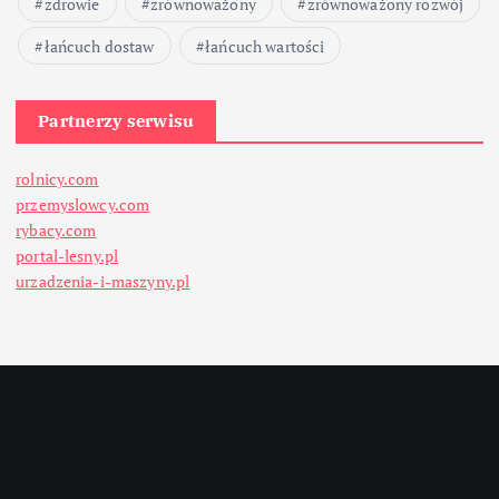
zdrowie
zrównoważony
zrównoważony rozwój
łańcuch dostaw
łańcuch wartości
Partnerzy serwisu
rolnicy.com
przemyslowcy.com
rybacy.com
portal-lesny.pl
urzadzenia-i-maszyny.pl