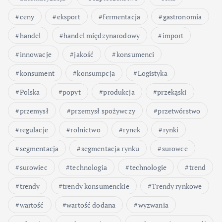
ceny
eksport
fermentacja
gastronomia
handel
handel międzynarodowy
import
innowacje
jakość
konsumenci
konsument
konsumpcja
Logistyka
Polska
popyt
produkcja
przekąski
przemysł
przemysł spożywczy
przetwórstwo
regulacje
rolnictwo
rynek
rynki
segmentacja
segmentacja rynku
surowce
surowiec
technologia
technologie
trend
trendy
trendy konsumenckie
Trendy rynkowe
wartość
wartość dodana
wyzwania