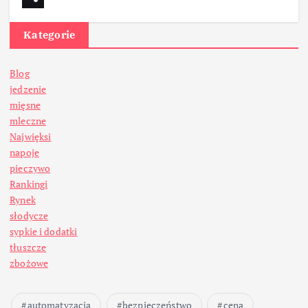
Kategorie
Blog
jedzenie
mięsne
mleczne
Najwięksi
napoje
pieczywo
Rankingi
Rynek
słodycze
sypkie i dodatki
tłuszcze
zbożowe
automatyzacja
bezpieczeństwo
cena