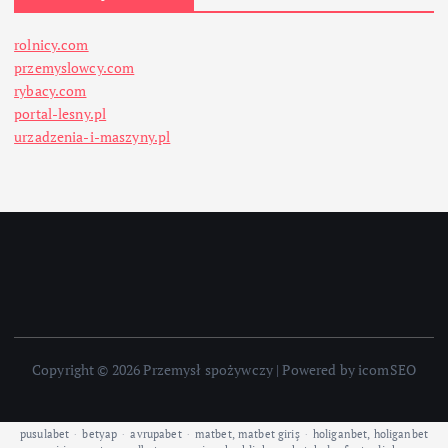
rolnicy.com
przemyslowcy.com
rybacy.com
portal-lesny.pl
urzadzenia-i-maszyny.pl
Copyright © 2026 Przemysł spożywczy | Powered by icomSEO
pusulabet
·
betyap
·
avrupabet
·
matbet, matbet giriş
·
holiganbet, holiganbet