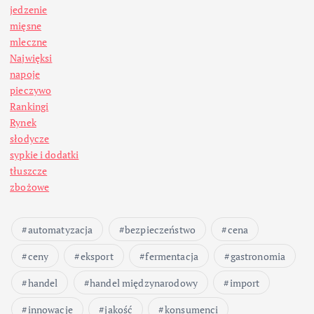
jedzenie
mięsne
mleczne
Najwięksi
napoje
pieczywo
Rankingi
Rynek
słodycze
sypkie i dodatki
tłuszcze
zbożowe
automatyzacja
bezpieczeństwo
cena
ceny
eksport
fermentacja
gastronomia
handel
handel międzynarodowy
import
innowacje
jakość
konsumenci