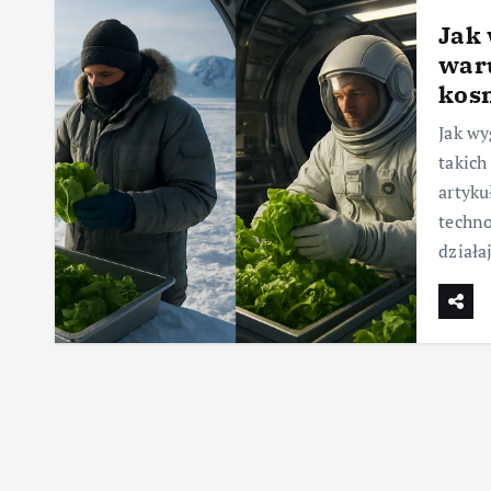
Jak
war
kos
Jak wy
takich
artyku
techno
dział