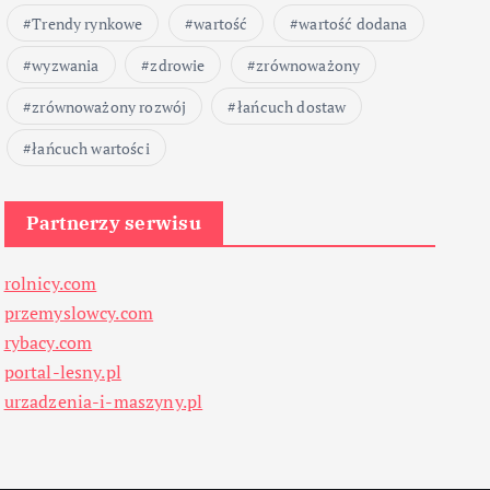
Trendy rynkowe
wartość
wartość dodana
wyzwania
zdrowie
zrównoważony
zrównoważony rozwój
łańcuch dostaw
łańcuch wartości
Partnerzy serwisu
rolnicy.com
przemyslowcy.com
rybacy.com
portal-lesny.pl
urzadzenia-i-maszyny.pl