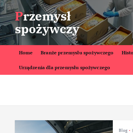
S
Przemysł
k
i
spożywczy
p
t
o
c
Home
Branże przemysłu spożywczego
Hist
o
Urządzenia dla przemysłu spożywczego
n
t
e
n
t
Blog