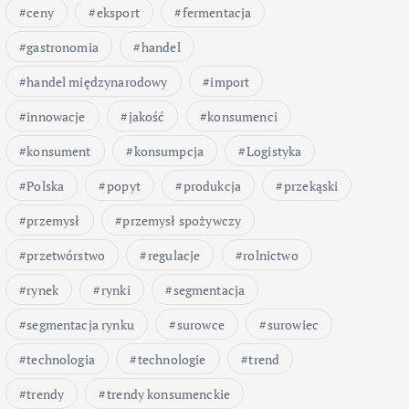
ceny
eksport
fermentacja
gastronomia
handel
handel międzynarodowy
import
innowacje
jakość
konsumenci
konsument
konsumpcja
Logistyka
Polska
popyt
produkcja
przekąski
przemysł
przemysł spożywczy
przetwórstwo
regulacje
rolnictwo
rynek
rynki
segmentacja
segmentacja rynku
surowce
surowiec
technologia
technologie
trend
trendy
trendy konsumenckie