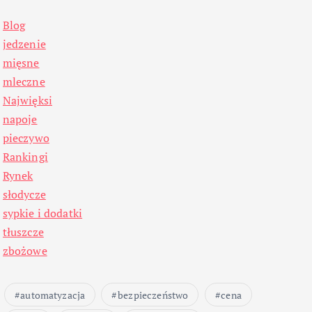
Blog
jedzenie
mięsne
mleczne
Najwięksi
napoje
pieczywo
Rankingi
Rynek
słodycze
sypkie i dodatki
tłuszcze
zbożowe
automatyzacja
bezpieczeństwo
cena