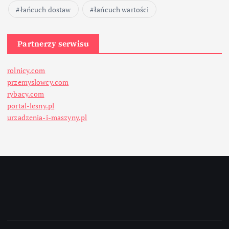
łańcuch dostaw
łańcuch wartości
Partnerzy serwisu
rolnicy.com
przemyslowcy.com
rybacy.com
portal-lesny.pl
urzadzenia-i-maszyny.pl