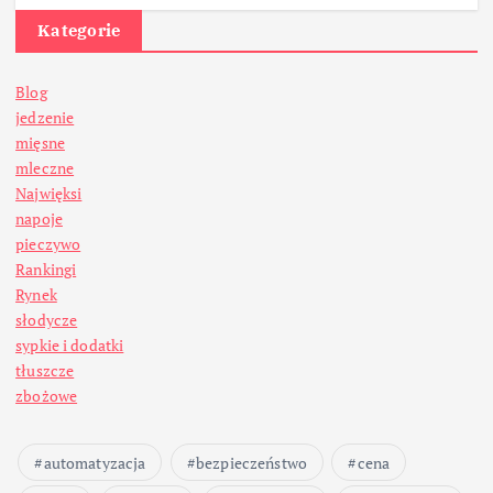
Kategorie
Blog
jedzenie
mięsne
mleczne
Najwięksi
napoje
pieczywo
Rankingi
Rynek
słodycze
sypkie i dodatki
tłuszcze
zbożowe
automatyzacja
bezpieczeństwo
cena