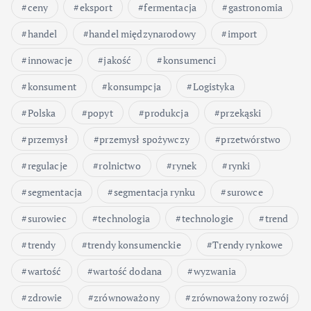
ceny
eksport
fermentacja
gastronomia
handel
handel międzynarodowy
import
innowacje
jakość
konsumenci
konsument
konsumpcja
Logistyka
Polska
popyt
produkcja
przekąski
przemysł
przemysł spożywczy
przetwórstwo
regulacje
rolnictwo
rynek
rynki
segmentacja
segmentacja rynku
surowce
surowiec
technologia
technologie
trend
trendy
trendy konsumenckie
Trendy rynkowe
wartość
wartość dodana
wyzwania
zdrowie
zrównoważony
zrównoważony rozwój