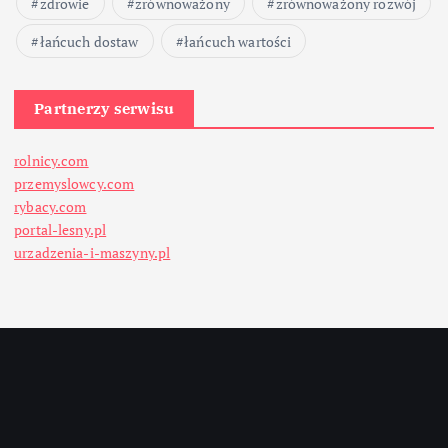
zdrowie
zrównoważony
zrównoważony rozwój
łańcuch dostaw
łańcuch wartości
Partnerzy serwisu
rolnicy.com
przemyslowcy.com
rybacy.com
portal-lesny.pl
urzadzenia-i-maszyny.pl