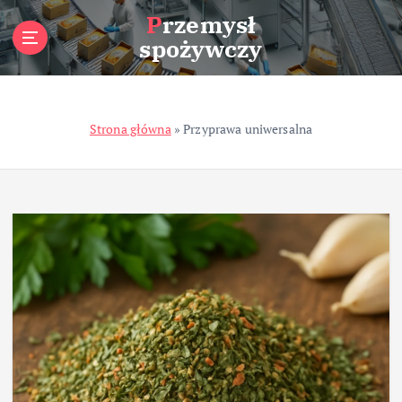
S
Przemysł
k
spożywczy
i
p
t
o
Strona główna
»
Przyprawa uniwersalna
c
o
n
t
e
n
t