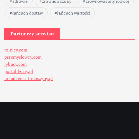
zdrowie
zrównoważony
zrównoważony rozwój
łańcuch dostaw
łańcuch wartości
Partnerzy serwisu
rolnicy.com
przemyslowcy.com
rybacy.com
portal-lesny.pl
urzadzenia-i-maszyny.pl