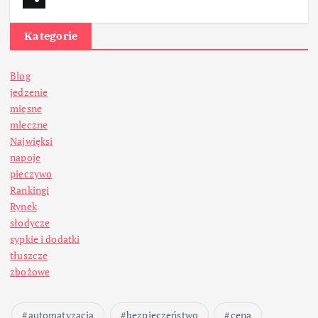
Kategorie
Blog
jedzenie
mięsne
mleczne
Najwięksi
napoje
pieczywo
Rankingi
Rynek
słodycze
sypkie i dodatki
tłuszcze
zbożowe
automatyzacja
bezpieczeństwo
cena