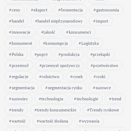
ceny
eksport
fermentacja
gastronomia
handel
handel międzynarodowy
import
innowacje
jakość
konsumenci
konsument
konsumpcja
Logistyka
Polska
popyt
produkcja
przekąski
przemysł
przemysł spożywczy
przetwórstwo
regulacje
rolnictwo
rynek
rynki
segmentacja
segmentacja rynku
surowce
surowiec
technologia
technologie
trend
trendy
trendy konsumenckie
Trendy rynkowe
wartość
wartość dodana
wyzwania