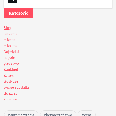
Kategorie
Blog
jedzenie
mięsne
mleczne
Najwięksi
napoje
pieczywo
Rankingi
Rynek
słodycze
sypkie i dodatki
tłuszcze
zbożowe
automatyzacja
bezpieczeństwo
cena