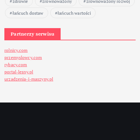
zdrowie
zrównoważony
zrównoważony rozwój
łańcuch dostaw
łańcuch wartości
Partnerzy serwisu
rolnicy.com
przemyslowcy.com
rybacy.com
portal-lesny.pl
urzadzenia-i-maszyny.pl