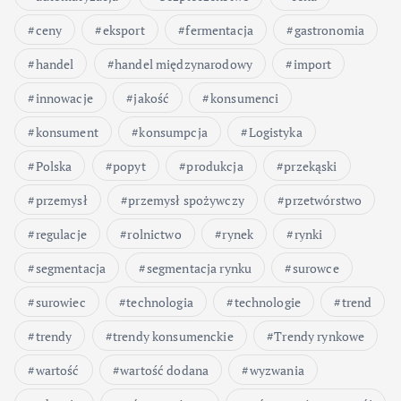
ceny
eksport
fermentacja
gastronomia
handel
handel międzynarodowy
import
innowacje
jakość
konsumenci
konsument
konsumpcja
Logistyka
Polska
popyt
produkcja
przekąski
przemysł
przemysł spożywczy
przetwórstwo
regulacje
rolnictwo
rynek
rynki
segmentacja
segmentacja rynku
surowce
surowiec
technologia
technologie
trend
trendy
trendy konsumenckie
Trendy rynkowe
wartość
wartość dodana
wyzwania