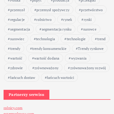
Polska
popyt
produkcja
przekąski
przemysł
przemysł spożywczy
przetwórstwo
regulacje
rolnictwo
rynek
rynki
segmentacja
segmentacja rynku
surowce
surowiec
technologia
technologie
trend
trendy
trendy konsumenckie
Trendy rynkowe
wartość
wartość dodana
wyzwania
zdrowie
zrównoważony
zrównoważony rozwój
łańcuch dostaw
łańcuch wartości
Partnerzy serwisu
rolnicy.com
przemyslowcy.com