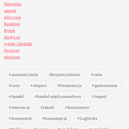
Najwięksi
napoje
pieczywo
Rankingi
Rynek
słodycze
sypkie i dodatki
tłuszcze
zbożowe
automatyzacja
bezpieczeństwo
cena
ceny
eksport
fermentacja
gastronomia
handel
handel międzynarodowy
import
innowacje
jakość
konsumenci
konsument
konsumpcja
Logistyka