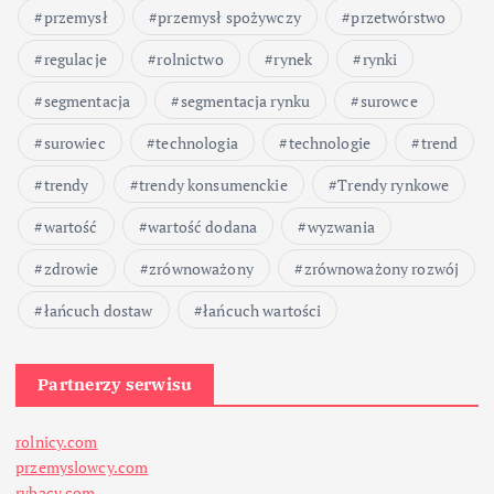
przemysł
przemysł spożywczy
przetwórstwo
regulacje
rolnictwo
rynek
rynki
segmentacja
segmentacja rynku
surowce
surowiec
technologia
technologie
trend
trendy
trendy konsumenckie
Trendy rynkowe
wartość
wartość dodana
wyzwania
zdrowie
zrównoważony
zrównoważony rozwój
łańcuch dostaw
łańcuch wartości
Partnerzy serwisu
rolnicy.com
przemyslowcy.com
rybacy.com