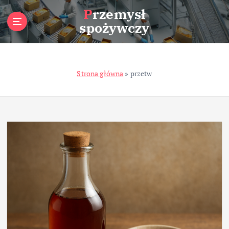
S
Przemysł
k
spożywczy
i
p
t
o
Strona główna
»
przetw
c
o
n
t
e
n
t