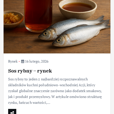
Rynek
16 lutego, 2026
Sos rybny – rynek
Sos rybny to jeden z najbardziej rozpoznawalnych
składników kuchni południowo-wschodniej Azji, który
zyskał globalne znaczenie zarówno jako dodatek smakowy,
jak i produkt przemysłowy. W artykule omówiono strukturę
rynku, łańcuch wartości,…