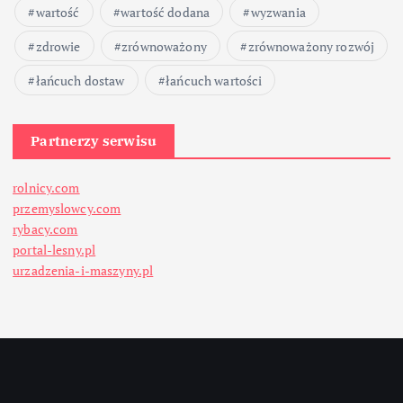
wartość
wartość dodana
wyzwania
zdrowie
zrównoważony
zrównoważony rozwój
łańcuch dostaw
łańcuch wartości
Partnerzy serwisu
rolnicy.com
przemyslowcy.com
rybacy.com
portal-lesny.pl
urzadzenia-i-maszyny.pl