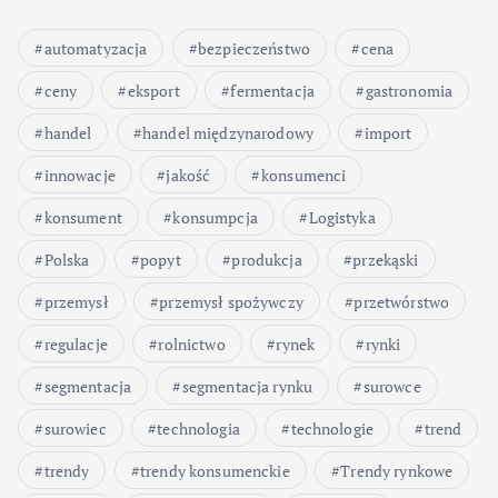
automatyzacja
bezpieczeństwo
cena
ceny
eksport
fermentacja
gastronomia
handel
handel międzynarodowy
import
innowacje
jakość
konsumenci
konsument
konsumpcja
Logistyka
Polska
popyt
produkcja
przekąski
przemysł
przemysł spożywczy
przetwórstwo
regulacje
rolnictwo
rynek
rynki
segmentacja
segmentacja rynku
surowce
surowiec
technologia
technologie
trend
trendy
trendy konsumenckie
Trendy rynkowe