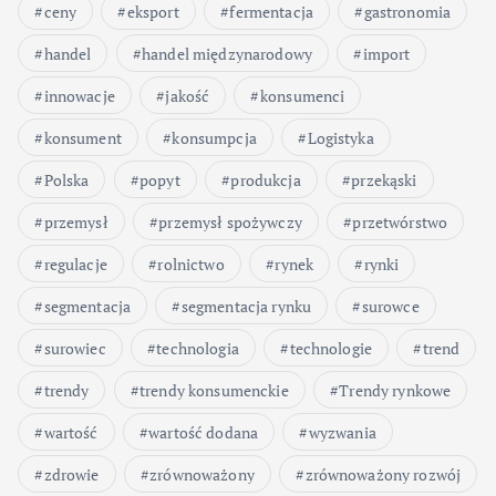
ceny
eksport
fermentacja
gastronomia
handel
handel międzynarodowy
import
innowacje
jakość
konsumenci
konsument
konsumpcja
Logistyka
Polska
popyt
produkcja
przekąski
przemysł
przemysł spożywczy
przetwórstwo
regulacje
rolnictwo
rynek
rynki
segmentacja
segmentacja rynku
surowce
surowiec
technologia
technologie
trend
trendy
trendy konsumenckie
Trendy rynkowe
wartość
wartość dodana
wyzwania
zdrowie
zrównoważony
zrównoważony rozwój