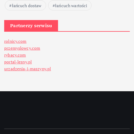
łańcuch dostaw
łańcuch wartości
Partnerzy serwisu
rolnicy.com
przemyslowcy.com
rybacy.com
portal-lesny.pl
urzadzenia-i-maszyny.pl