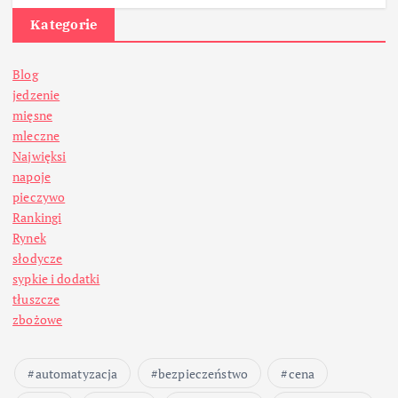
Kategorie
Blog
jedzenie
mięsne
mleczne
Najwięksi
napoje
pieczywo
Rankingi
Rynek
słodycze
sypkie i dodatki
tłuszcze
zbożowe
automatyzacja
bezpieczeństwo
cena