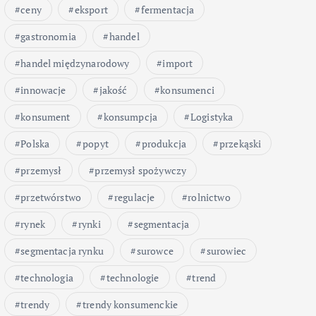
ceny
eksport
fermentacja
gastronomia
handel
handel międzynarodowy
import
innowacje
jakość
konsumenci
konsument
konsumpcja
Logistyka
Polska
popyt
produkcja
przekąski
przemysł
przemysł spożywczy
przetwórstwo
regulacje
rolnictwo
rynek
rynki
segmentacja
segmentacja rynku
surowce
surowiec
technologia
technologie
trend
trendy
trendy konsumenckie