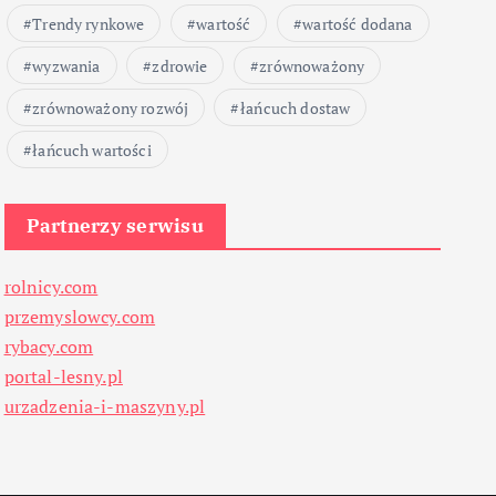
Trendy rynkowe
wartość
wartość dodana
wyzwania
zdrowie
zrównoważony
zrównoważony rozwój
łańcuch dostaw
łańcuch wartości
Partnerzy serwisu
rolnicy.com
przemyslowcy.com
rybacy.com
portal-lesny.pl
urzadzenia-i-maszyny.pl