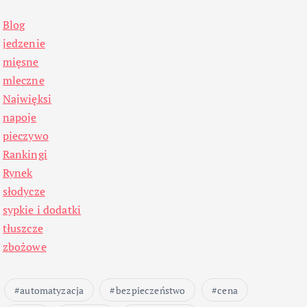
Blog
jedzenie
mięsne
mleczne
Najwięksi
napoje
pieczywo
Rankingi
Rynek
słodycze
sypkie i dodatki
tłuszcze
zbożowe
automatyzacja
bezpieczeństwo
cena