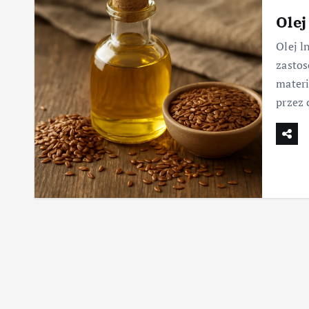
Olej
Olej l
zastos
materi
przez