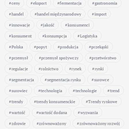
ceny
eksport
fermentacja
gastronomia
handel
handel międzynarodowy
import
innowacje
jakość
konsumenci
konsument
konsumpcja
Logistyka
Polska
popyt
produkcja
przekąski
przemysł
przemysł spożywczy
przetwórstwo
regulacje
rolnictwo
rynek
rynki
segmentacja
segmentacja rynku
surowce
surowiec
technologia
technologie
trend
trendy
trendy konsumenckie
Trendy rynkowe
wartość
wartość dodana
wyzwania
zdrowie
zrównoważony
zrównoważony rozwój