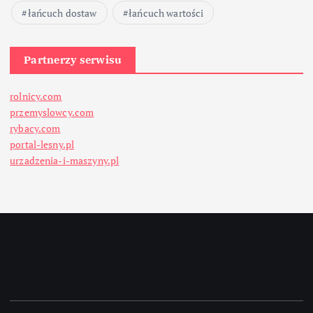
łańcuch dostaw
łańcuch wartości
Partnerzy serwisu
rolnicy.com
przemyslowcy.com
rybacy.com
portal-lesny.pl
urzadzenia-i-maszyny.pl