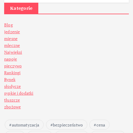
Kategorie
Blog
jedzenie
mięsne
mleczne
Najwięksi
napoje
pieczywo
Rankingi
Rynek
słodycze
sypkie i dodatki
tłuszcze
zbożowe
automatyzacja
bezpieczeństwo
cena