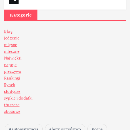
Kategorie
Blog
jedzenie
mięsne
mleczne
Najwięksi
napoje
pieczywo
Rankingi
Rynek
słodycze
sypkie i dodatki
tłuszcze
zbożowe
automatyzacja
bezpieczeństwo
cena