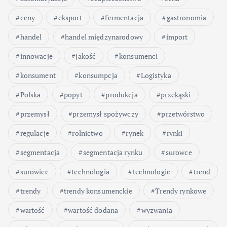
ceny
eksport
fermentacja
gastronomia
handel
handel międzynarodowy
import
innowacje
jakość
konsumenci
konsument
konsumpcja
Logistyka
Polska
popyt
produkcja
przekąski
przemysł
przemysł spożywczy
przetwórstwo
regulacje
rolnictwo
rynek
rynki
segmentacja
segmentacja rynku
surowce
surowiec
technologia
technologie
trend
trendy
trendy konsumenckie
Trendy rynkowe
wartość
wartość dodana
wyzwania