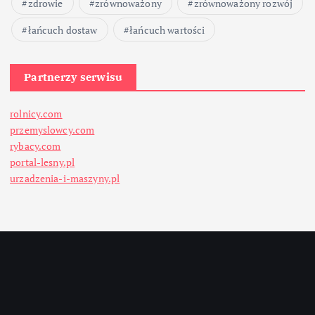
zdrowie
zrównoważony
zrównoważony rozwój
łańcuch dostaw
łańcuch wartości
Partnerzy serwisu
rolnicy.com
przemyslowcy.com
rybacy.com
portal-lesny.pl
urzadzenia-i-maszyny.pl